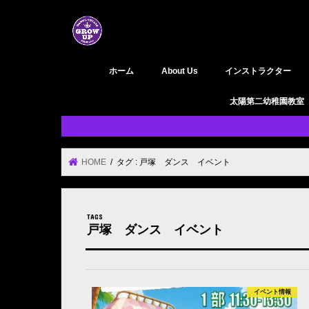
ホーム
About Us
インストラクター
GROW UP 活動履歴
YouTube
太陽第二幼稚園教室
HOME
タグ : 戸塚 ダンス イベント
戸塚 ダンス イベント
イベント情報