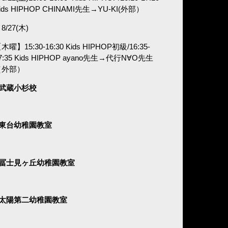
ids HIPHOP CHINAMI
先生→
YU-KI(外部）
8/27(木)
木曜】15:30-16:30 Kids HIPHOP初級/16:35-
7:35 Kids HIPHOP ayano
先生→代行N∀O先生
（外部）
■武蔵小杉校
■東台幼稚園教室
■冨士見ヶ丘幼稚園教室
■太陽第二幼稚園教室