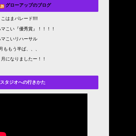
グローアップのブログ
こはまパレード‼︎!!
ハマこい『優秀賞』！！！！
ハマこいリハーサル
8月ももう半ば、、、
５月になりましたー！！
スタジオへの行きかた