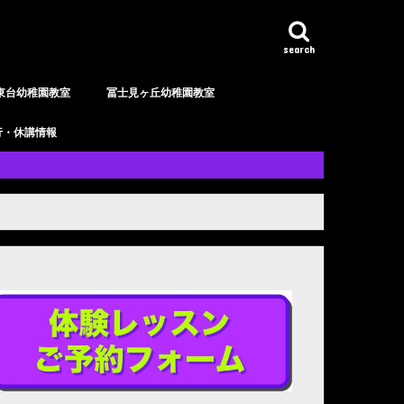
search
東台幼稚園教室
冨士見ヶ丘幼稚園教室
行・休講情報