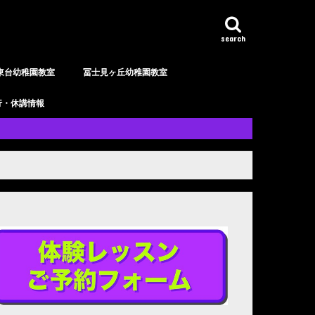
search
東台幼稚園教室
冨士見ヶ丘幼稚園教室
行・休講情報