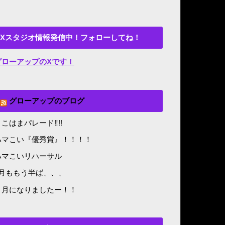
Xスタジオ情報発信中！フォローしてね！
グローアップのXです！
グローアップのブログ
こはまパレード‼︎!!
ハマこい『優秀賞』！！！！
ハマこいリハーサル
8月ももう半ば、、、
５月になりましたー！！