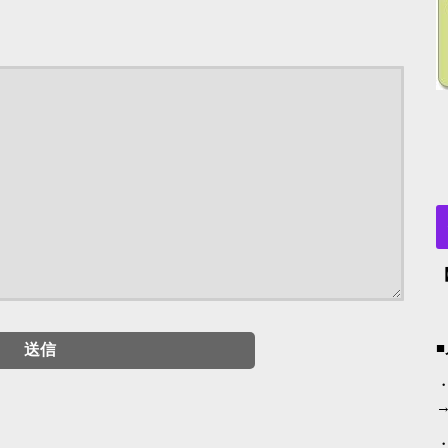
・
→
・