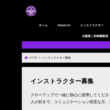
ホーム
About Us
インストラクター
GROW UP 活動履歴
YouTube
太陽第二幼稚園教室
HOME
インストラクター募集
インストラクター募集
グローアップで一緒に熱心に指導してくださ
人が好きで、コミュニケーション得意な方、