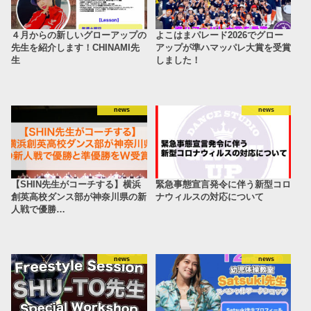
４月からの新しいグローアップの
よこはまパレード2026でグロー
先生を紹介します！CHINAMI先
アップが準ハマッパレ大賞を受賞
生
しました！
news
news
【SHIN先生がコーチする】横浜
緊急事態宣言発令に伴う新型コロ
創英高校ダンス部が神奈川県の新
ナウィルスの対応について
人戦で優勝…
news
news