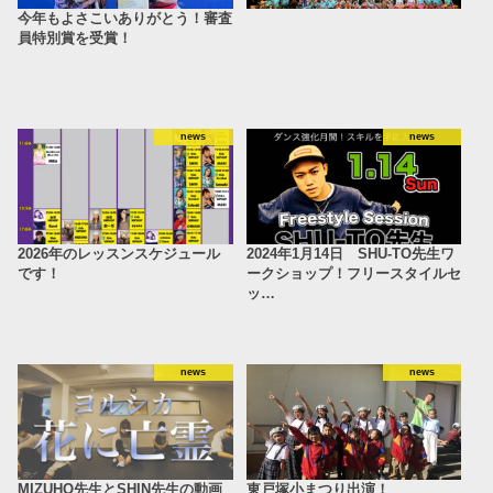
今年もよさこいありがとう！審査
員特別賞を受賞！
news
news
2026年のレッスンスケジュール
2024年1月14日 SHU-TO先生ワ
です！
ークショップ！フリースタイルセ
ッ…
news
news
MIZUHO先生とSHIN先生の動画
東戸塚小まつり出演！