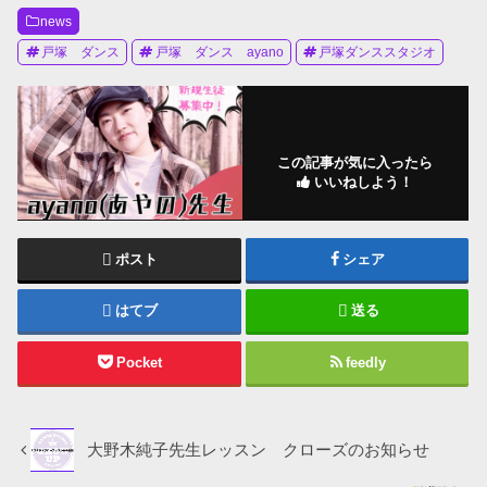
news
戸塚 ダンス
戸塚 ダンス ayano
戸塚ダンススタジオ
この記事が気に入ったら
いいねしよう！
ポスト
シェア
はてブ
送る
Pocket
feedly
大野木純子先生レッスン クローズのお知らせ