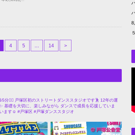
4
5
…
14
>
🚶‍♂️
戸塚区初のストリートダンススタジオです🕺
12年の運
✨
基礎を大切に、楽しみながら
ダンスで成長を応援していま
ます☺️
#戸塚区
#戸塚ダンススタジオ