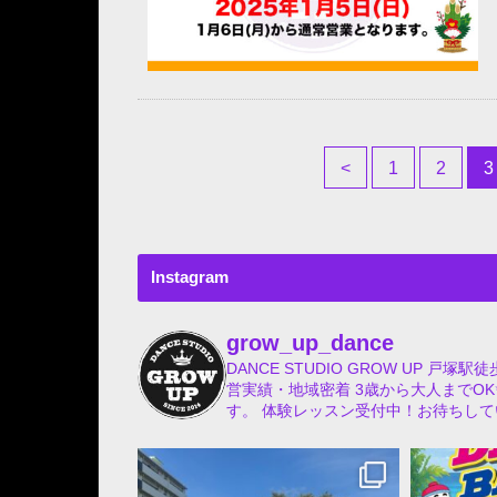
<
1
2
3
Instagram
grow_up_dance
DANCE STUDIO GROW UP
戸塚駅徒歩5分
営実績・地域密着
3歳から大人までOK
す。
体験レッスン受付中！お待ちしてい