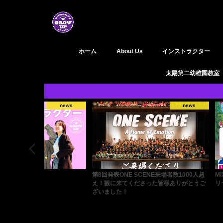
ホーム
About Us
インストラクター
GROW UP 活動履歴
YouTube
太陽第二幼稚園教室
news
news
NE SCENE来場者数1000人超
MIX JUICE DANCE BATTLE 2026 エント
M
てくださった皆様ありがとうご
リー受付開始！
ル
！
ス