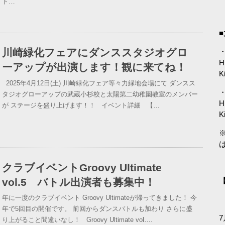
ド…
川崎緑化フェアにダンススタジオグロ
・
H
ーアップが出演します！観に来てね！
K
2025年4月12日(土) 川崎緑化フェア等々力緑地会場にて ダンスス
・
タジオグローアップの武蔵小杉校と太陽第二幼稚園教室のメンバー
H
が ステージを盛り上げます！！ イベント詳細 【…
K
クラブイベントGroovy Ultimate
vol.5 バトル出演者も募集中！
【
年に一度のクラブイベント Groovy Ultimateが帰ってきました！ 今
年で5回目の開催です。 前回からダンスバトルも加わり さらに盛
7
り上がること間違いなし！ Groovy Ultimate vol….