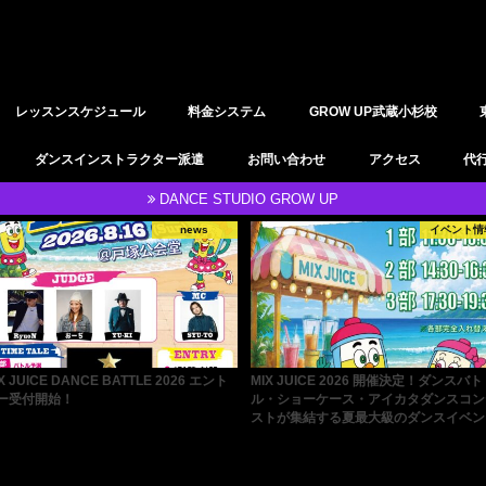
レッスンスケジュール
料金システム
GROW UP武蔵小杉校
YOGAレッスン
レンタルスタジオ
ダンスインストラクター派遣
お問い合わせ
アクセス
代
DANCE STUDIO GROW UP
イベント情報
news
IX JUICE 2026 開催決定！ダンスバト
SHU-TO先生のダンスチームS.H.Bの
・ショーケース・アイカタダンスコンテ
PECIAL WORKSHOP 開催決定！
トが集結する夏最大級のダンスイベント