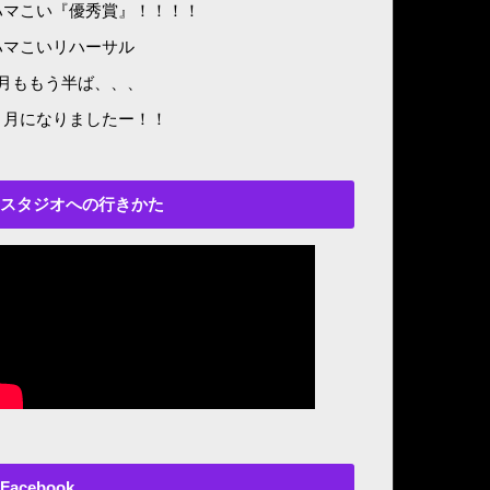
ハマこい『優秀賞』！！！！
ハマこいリハーサル
8月ももう半ば、、、
５月になりましたー！！
スタジオへの行きかた
Facebook