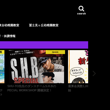
search
東台幼稚園教室
冨士見ヶ丘幼稚園教室
行・休講情報
news
通算会員数1,000名突破！缶バッジ販売開
YouTubeチャンネル登録者数1,
始
しました！皆様ありがとうござ