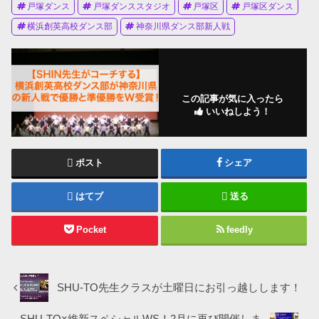
戸塚ダンス
戸塚ダンススタジオ
戸塚区
戸塚区ダンス
横浜創英高校ダンス部
神奈川県ダンス部新人戦
この記事が気に入ったら
いいねしよう！
ポスト
シェア
はてブ
送る
Pocket
feedly
SHU-TO先生クラスが土曜日にお引っ越しします！
SHU-TO×維新スペシャルWS！2月に再び開催しま