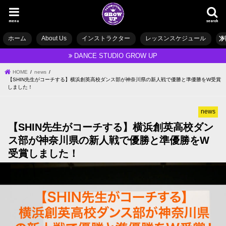
menu
search
ホーム
About Us
インストラクター
レッスンスケジュール
DANCE STUDIO GROW UP
HOME
news
【SHIN先生がコーチする】横浜創英高校ダンス部が神奈川県の新人戦で優勝と準優勝をW受賞
しました！
news
【SHIN先生がコーチする】横浜創英高校ダン
ス部が神奈川県の新人戦で優勝と準優勝をW
受賞しました！