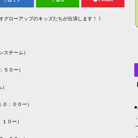
オグローアップのキッズたちが出演します！！
ンスチーム）
8：５０ー）
ム）
 １０：００ー）
・
１１：１０ー）
→
・