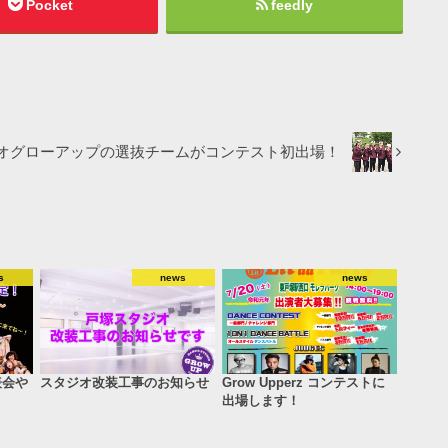
Pocket
feedly
オグローアップの選抜チームがコンテスト初出場！
s
news
news
表会や
スタジオ改装工事のお知らせ
Grow Upperz コンテストに
出場します！