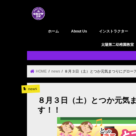
ホーム
About Us
インストラクター
GROW UP 活動履歴
YouTube
太陽第二幼稚園教室
HOME
news
８月３日（土）とつか元気まつりにグロー
news
８月３日（土）とつか元気
す！！