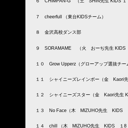
６ CHIMPAN-G （土 SHIN先生 KIDS
７ cheerfull （東台KIDSチーム）
８ 金沢高校ダンス部
９ SORAMAME （火 おーぢ先生 KIDS
１０ Grow Upperz（グローアップ選抜チ
１１ シャイニーズレインボー（金 Kaori先
１２ シャイニーズスター（金 Kaori先生 K
１３ No Face（木 MIZUHO先生 KID
１４ chill （木 MIZUHO先生 KIDS １