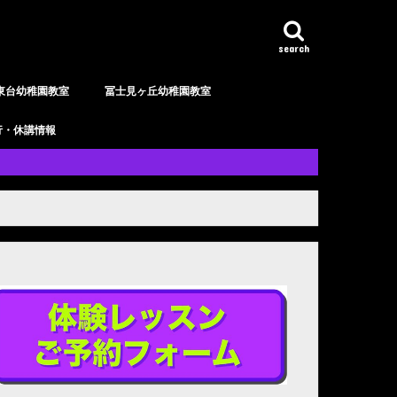
search
東台幼稚園教室
冨士見ヶ丘幼稚園教室
行・休講情報