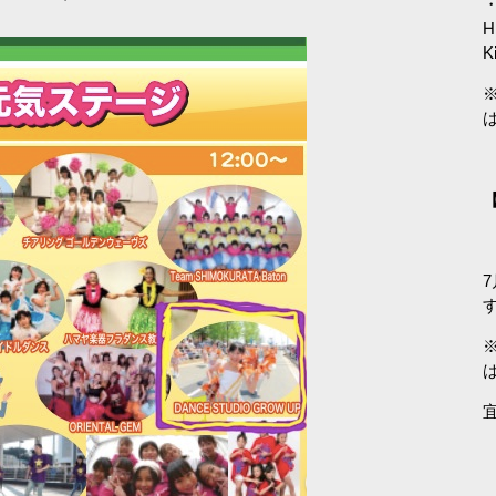
・
H
K
【
7