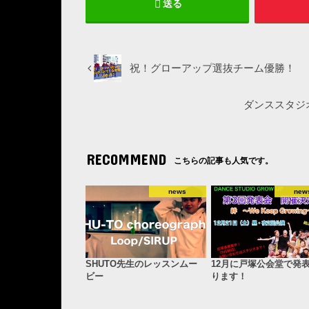
送る
祝！グローアップ選抜チーム優勝！
ダンススタジ
RECOMMEND
こちらの記事も人気です。
news
new
SHUTO先生のレッスンムー
12月に戸塚公会堂で発
ビー
ります！