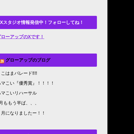
Xスタジオ情報発信中！フォローしてね！
グローアップのXです！
グローアップのブログ
こはまパレード‼︎!!
ハマこい『優秀賞』！！！！
ハマこいリハーサル
8月ももう半ば、、、
５月になりましたー！！