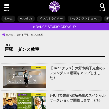
menu
search
ホーム
About Us
インストラクター
レッスンスケジュール
DANCE STUDIO GROW UP
HOME
タグ : 戸塚 ダンス教室
戸塚 ダンス教室
news
【JAZZクラス】大野木純子先生のレ
ッスンダンス動画をアップしまし
た！
news
SHU-TO先生×維新先生のスペシャル
ワークショップ開催します！2/16