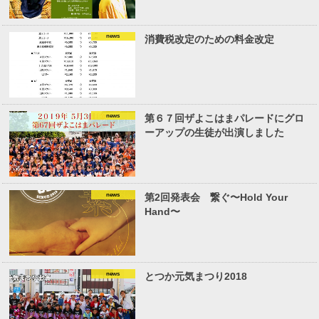
news
消費税改定のための料金改定
news
第６７回ザよこはまパレードにグロ
ーアップの生徒が出演しました
news
第2回発表会 繋ぐ〜Hold Your
Hand〜
news
とつか元気まつり2018