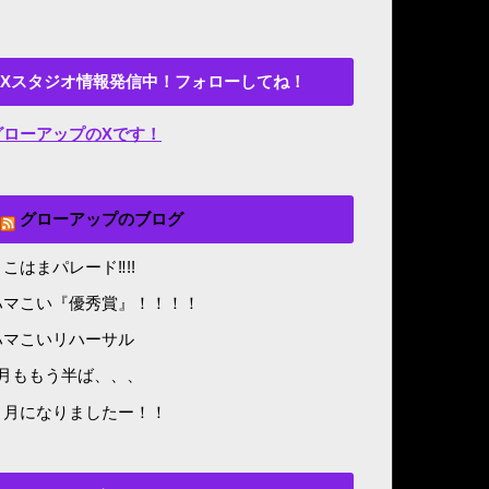
Xスタジオ情報発信中！フォローしてね！
グローアップのXです！
グローアップのブログ
こはまパレード‼︎!!
ハマこい『優秀賞』！！！！
ハマこいリハーサル
8月ももう半ば、、、
５月になりましたー！！