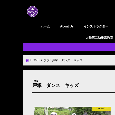
ホーム
About Us
インストラクター
GROW UP 活動履歴
YouTube
太陽第二幼稚園教室
HOME
タグ : 戸塚 ダンス キッズ
戸塚 ダンス キッズ
news