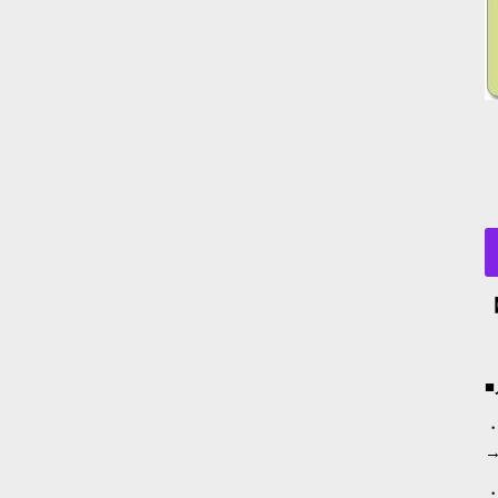
・
→
・