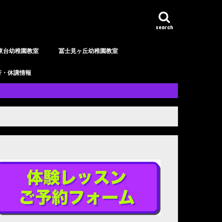
search
東台幼稚園教室
冨士見ヶ丘幼稚園教室
行・休講情報