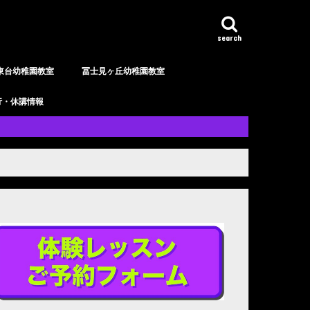
search
東台幼稚園教室
冨士見ヶ丘幼稚園教室
行・休講情報