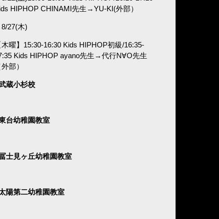
ids HIPHOP CHINAMI
先生→
YU-KI(外部）
8/27(木)
木曜】15:30-16:30 Kids HIPHOP初級/16:35-
7:35 Kids HIPHOP ayano
先生→代行N∀O先生
（外部）
■武蔵小杉校
■東台幼稚園教室
■冨士見ヶ丘幼稚園教室
■太陽第二幼稚園教室