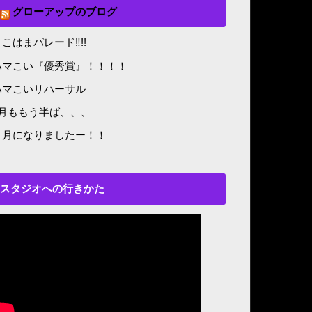
グローアップのブログ
こはまパレード‼︎!!
ハマこい『優秀賞』！！！！
ハマこいリハーサル
8月ももう半ば、、、
５月になりましたー！！
スタジオへの行きかた