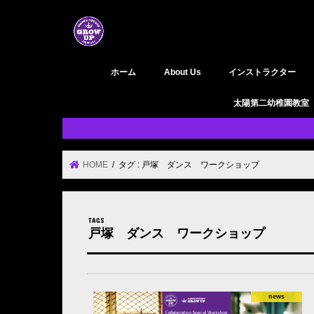
ホーム
About Us
インストラクター
GROW UP 活動履歴
YouTube
太陽第二幼稚園教室
HOME
タグ : 戸塚 ダンス ワークショップ
戸塚 ダンス ワークショップ
news