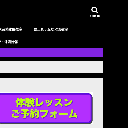
search
東台幼稚園教室
冨士見ヶ丘幼稚園教室
行・休講情報