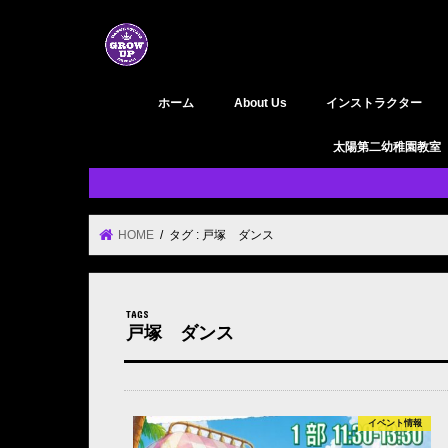
ホーム
About Us
インストラクター
GROW UP 活動履歴
YouTube
太陽第二幼稚園教室
HOME
タグ : 戸塚 ダンス
戸塚 ダンス
イベント情報