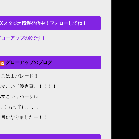
Xスタジオ情報発信中！フォローしてね！
グローアップのXです！
グローアップのブログ
こはまパレード‼︎!!
ハマこい『優秀賞』！！！！
ハマこいリハーサル
8月ももう半ば、、、
５月になりましたー！！