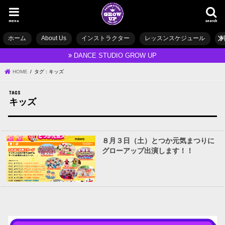
menu
search
ホーム
About Us
インストラクター
レッスンスケジュール
DANCE STUDIO GROW UP
HOME
タグ : キッズ
キッズ
news
８月３日（土）とつか元気まつりに
グローアップ出演します！！