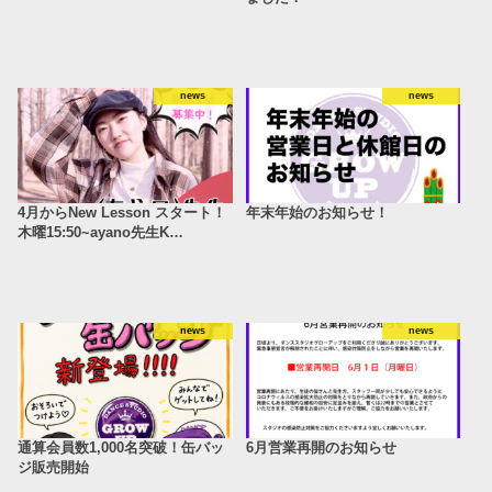
news
news
4月からNew Lesson スタート！
年末年始のお知らせ！
木曜15:50~ayano先生K…
news
news
通算会員数1,000名突破！缶バッ
6月営業再開のお知らせ
ジ販売開始