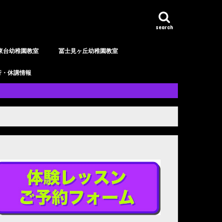
search
東台幼稚園教室
冨士見ヶ丘幼稚園教室
行・休講情報