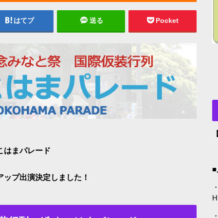
はてブ
送る
Pocket
こはまパレード
アップ出演決定しました！
・
H
・