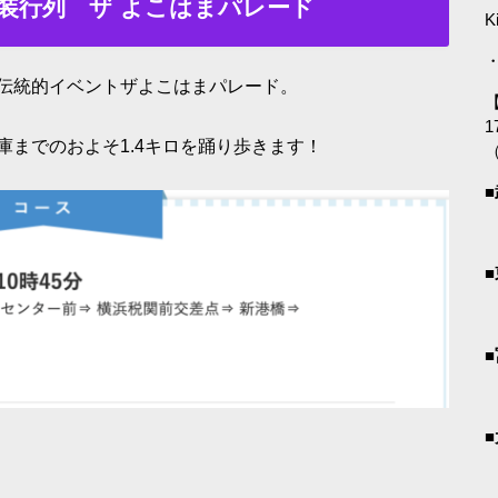
装行列 ザ よこはまパレード
K
・
伝統的イベントザよこはまパレード。
【
1
までのおよそ1.4キロを踊り歩きます！