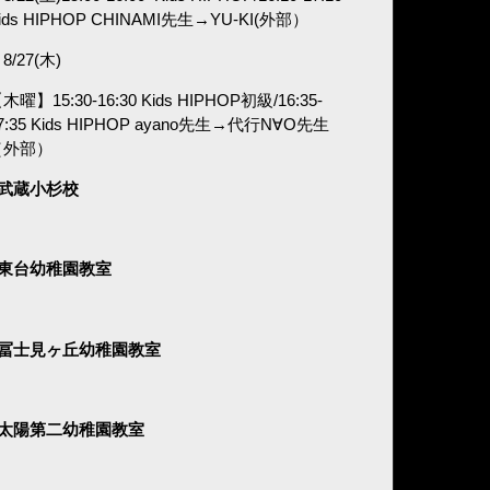
ids HIPHOP CHINAMI
先生→
YU-KI(外部）
8/27(木)
木曜】15:30-16:30 Kids HIPHOP初級/16:35-
7:35 Kids HIPHOP ayano
先生→代行N∀O先生
（外部）
■武蔵小杉校
■東台幼稚園教室
■冨士見ヶ丘幼稚園教室
■太陽第二幼稚園教室