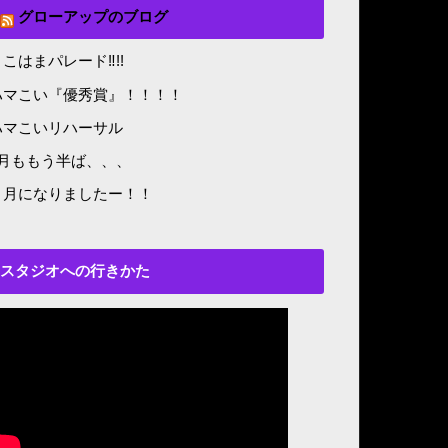
グローアップのブログ
こはまパレード‼︎!!
ハマこい『優秀賞』！！！！
ハマこいリハーサル
8月ももう半ば、、、
５月になりましたー！！
スタジオへの行きかた