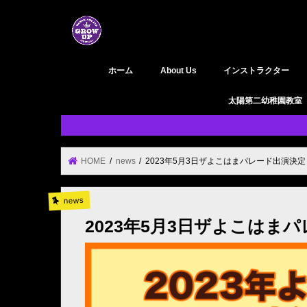
ホーム
About Us
インストラクター
GROW UP 活動履歴
YouTube
太陽第二幼稚園教室
HOME
news
2023年5月3日ザよこはまパレード出演決
news
2023年5月3日ザよこはま