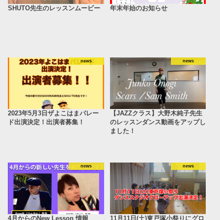
SHUTO先生のレッスンムービー
年末年始のお知らせ
news
news
2023年5月3日ザよこはまパレー
【JAZZクラス】大野木純子先生
ド出演決定！出演者募集！
のレッスンダンス動画をアップし
ました！
news
news
4月からのNew Lesson 情報
11月11日(土)東戸塚小祭りにグロ