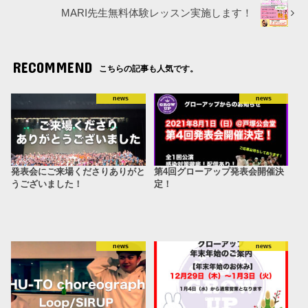
MARI先生無料体験レッスン実施します！
RECOMMEND
こちらの記事も人気です。
news
news
発表会にご来場くださりありがと
第4回グローアップ発表会開催決
うございました！
定！
news
news