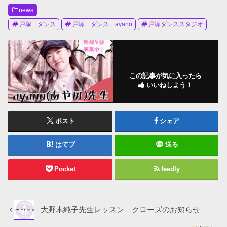
news
戸塚 ダンス
戸塚 ダンス ayano
戸塚ダンススタジオ
この記事が気に入ったら
いいねしよう！
ポスト
シェア
はてブ
送る
Pocket
feedly
大野木純子先生レッスン クローズのお知らせ