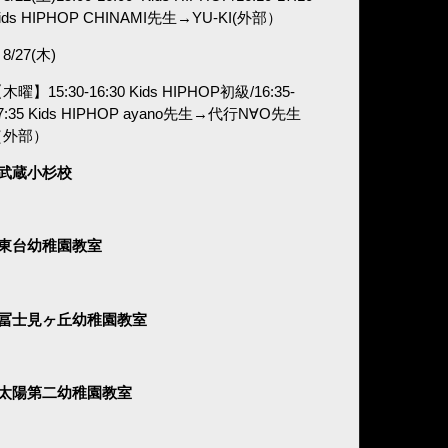
ids HIPHOP CHINAMI
先生→
YU-KI(外部）
8/27(木)
木曜】15:30-16:30 Kids HIPHOP初級/16:35-
7:35 Kids HIPHOP ayano
先生→代行N∀O先生
（外部）
■武蔵小杉校
■東台幼稚園教室
■冨士見ヶ丘幼稚園教室
■太陽第二幼稚園教室