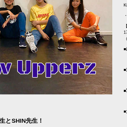
K
・
【
1
生とSHIN先生！