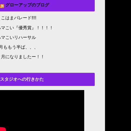
グローアップのブログ
こはまパレード‼︎!!
ハマこい『優秀賞』！！！！
ハマこいリハーサル
8月ももう半ば、、、
５月になりましたー！！
スタジオへの行きかた