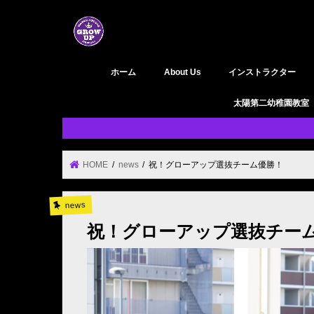
ホーム
About Us
インストラクター
GROW UP 活動履歴
YouTube
太陽第二幼稚園教室
HOME
news
祝！グローアップ選抜チーム優勝！
news
祝！グローアップ選抜チー