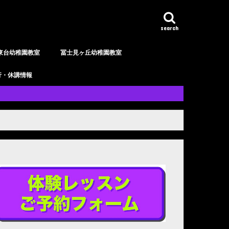
search
東台幼稚園教室
冨士見ヶ丘幼稚園教室
行・休講情報