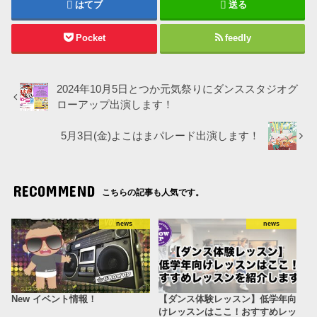
はてブ
送る
Pocket
feedly
2024年10月5日とつか元気祭りにダンススタジオグ
ローアップ出演します！
5月3日(金)よこはまパレード出演します！
RECOMMEND
こちらの記事も人気です。
news
news
New イベント情報！
【ダンス体験レッスン】低学年向
けレッスンはここ！おすすめレッ