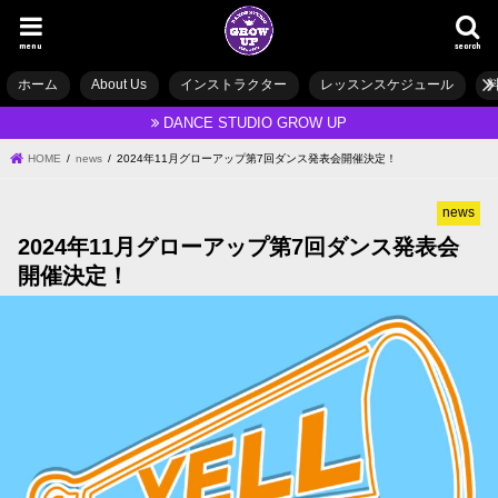
menu
search
ホーム
About Us
インストラクター
レッスンスケジュール
DANCE STUDIO GROW UP
HOME
news
2024年11月グローアップ第7回ダンス発表会開催決定！
news
2024年11月グローアップ第7回ダンス発表会
開催決定！