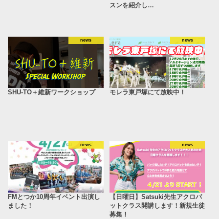
スンを紹介し…
news
news
SHU-TO＋維新ワークショップ
モレラ東戸塚にて放映中！
news
news
FMとつか10周年イベント出演し
【日曜日】Satsuki先生アクロバ
ました！
ットクラス開講します！新規生徒
募集！