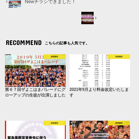
Newチラシできました！
RECOMMEND
こちらの記事も人気です。
news
news
第６７回ザよこはまパレードにグ
2021年9月より料金改定いたしま
ローアップの生徒が出演しました
す
news
news