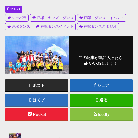
news
シーパラ
戸塚 キッズ ダンス
戸塚 ダンス イベント
戸塚ダンス
戸塚ダンスイベント
戸塚ダンススタジオ
この記事が気に入ったら
いいねしよう！
ポスト
シェア
はてブ
送る
Pocket
feedly