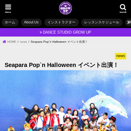
menu
search
ホーム
About Us
インストラクター
レッスンスケジュール
DANCE STUDIO GROW UP
HOME
news
Seapara Pop`n Halloween イベント出演！
news
Seapara Pop`n Halloween イベント出演！