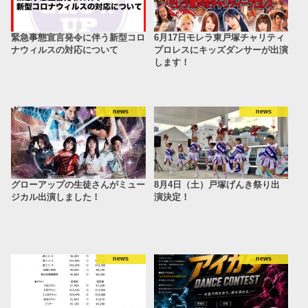
緊急事態宣言発令に伴う新型コロ
6月17日モレラ東戸塚チャリティ
ナウィルスの対応について
プロレスにキッズダンサーが出演
します！
news
news
グローアップの生徒さんがミュー
8月4日（土）戸塚げんき祭り出
ジカル出演しました！
演決定！
news
news