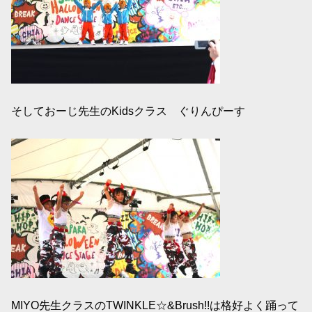
そしておーじ先生のKidsクラス ぐりんぴーす
MIYO先生クラスのTWINKLE☆&Brush!!は格好よく踊って